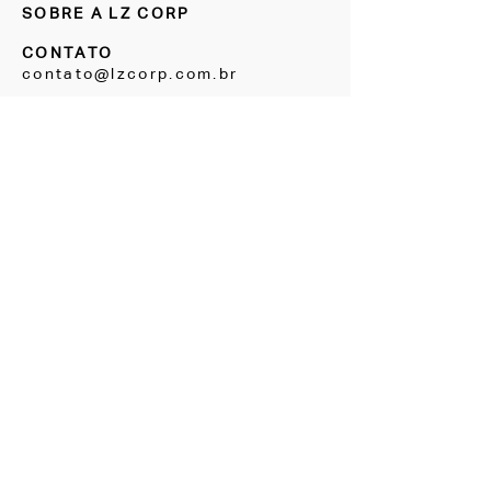
SOBRE A LZ CORP
CONTATO
contato@lzcorp.com.br
NOSSAS LOJAS
Casa Shopping »
Av. Ayrton Senna, 2150 - Bloco H, salas
223/224 - Barra da Tijuca, RJ
(21) 2483-3750
Escritório Boutique
»
Rua Groenlândia, 90 Jardim América, SP
(11) 91065-1818
NOS ACOMPANHE
Instagram
Facebook
CONHEÇA TAMBÉM