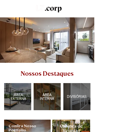
LZ.STUDIO
SOB MEDIDA
LZ.MINI
Nossos Destaques
ÁREA
ÁREA
DIVISÓRIAS
EXTERNA
INTERNA
Confira Nosso
Cabines de
Portfólio
Reunião