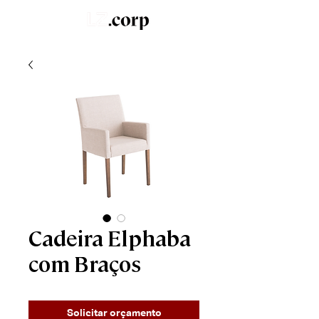
LZ.STUDIO
SOB MEDIDA
LZ.MINI
Cadeira Elphaba
com Braços
Solicitar orçamento