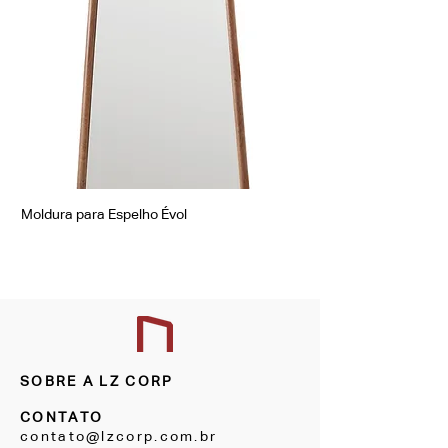
Moldura para Espelho Évol
Moldura para Espelho Á
SOBRE A LZ CORP
CONTATO
contato@lzcorp.com.br