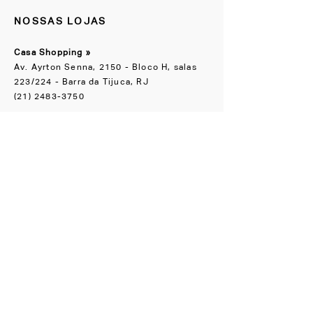
NOSSAS LOJAS
Casa Shopping »
Av. Ayrton Senna, 2150 - Bloco H, salas
223/224 - Barra da Tijuca, RJ
(21) 2483-3750
Escritório Boutique
»
Rua Groenlândia, 90 Jardim América, SP
(11) 91065-1818
NOS ACOMPANHE
Instagram
Facebook
CONHEÇA TAMBÉM
LZ.STUDIO
LZ SOB MEDIDA
LZ.MINI