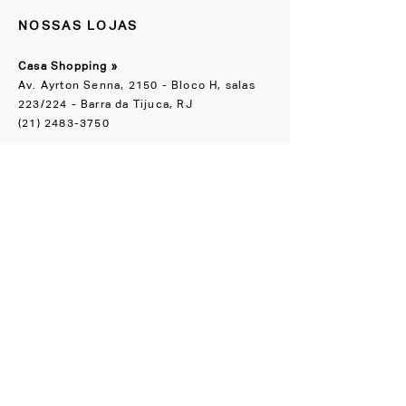
NOSSAS LOJAS
Casa Shopping »
Av. Ayrton Senna, 2150 - Bloco H, salas
223/224 - Barra da Tijuca, RJ
(21) 2483-3750
Escritório Boutique
»
Rua Groenlândia, 90 Jardim América, SP
(11) 91065-1818
NOS ACOMPANHE
Instagram
Facebook
CONHEÇA TAMBÉM
LZ.STUDIO
LZ SOB MEDIDA
LZ.MINI