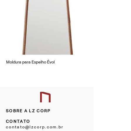
Moldura para Espelho Évol
Moldura para Espelho Á
SOBRE A LZ CORP
CONTATO
contato@lzcorp.com.br