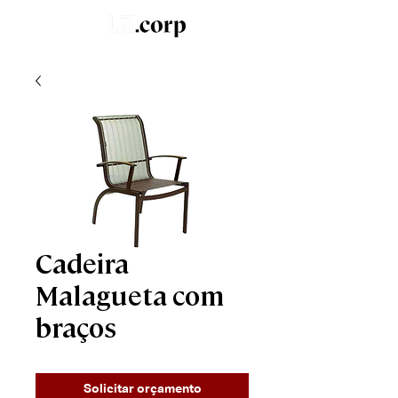
LZ.STUDIO
SOB MEDIDA
LZ.MINI
Cadeira
Malagueta com
braços
Solicitar orçamento