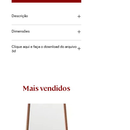
Descrição
Cadeira Malagueta com braços,
Dimensões
estrutura Alumínio, encosto e assento
em Tela Sling.
L=60 | P=70 | A=90cm
Clique aqui e faça o download do arquivo
3d
Mais vendidos