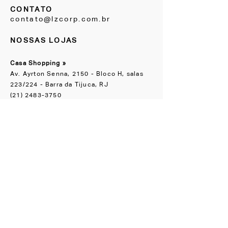
CONTATO
contato@lzcorp.com.br
NOSSAS LOJAS
Casa Shopping »
Av. Ayrton Senna, 2150 - Bloco H, salas
223/224 - Barra da Tijuca, RJ
(21) 2483-3750
Escritório Boutique
»
Rua Groenlândia, 90 Jardim América, SP
(11) 91065-1818
NOS ACOMPANHE
Instagram
Facebook
CONHEÇA TAMBÉM
LZ.STUDIO
LZ SOB MEDIDA