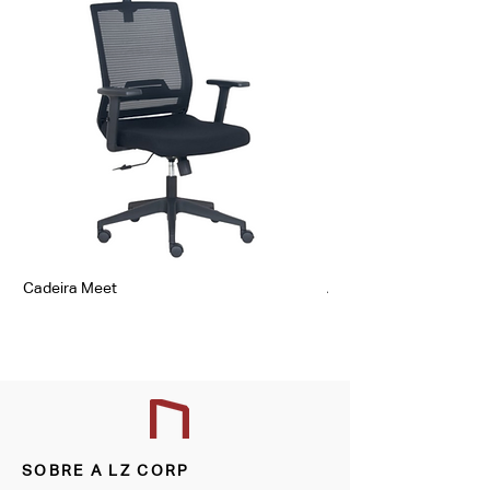
rodízios em nylon.
Cadeira Meet
Assento Lize
SOBRE A LZ CORP