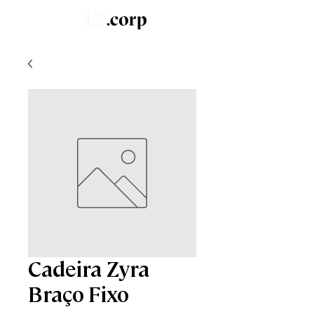
LZ.STUDIO
SOB MEDIDA
LZ.MINI
Cadeira Zyra
Braço Fixo