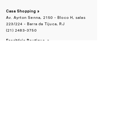
Casa Shopping »
Av. Ayrton Senna, 2150 - Bloco H, salas
223/224 - Barra da Tijuca, RJ
(21) 2483-3750
Escritório Boutique
»
Rua Groenlândia, 90 Jardim América, SP
(11) 91065-1818
NOS ACOMPANHE
Instagram
Facebook
CONHEÇA TAMBÉM
LZ.STUDIO
LZ SOB MEDIDA
LZ.MINI
Se a novidade é boa,