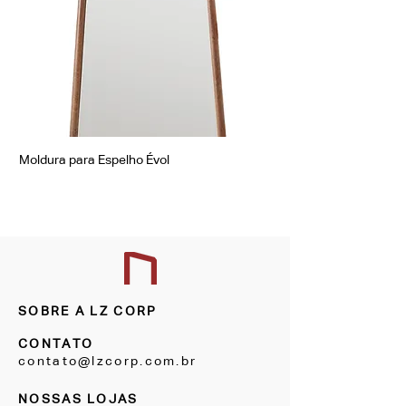
Moldura para Espelho Évol
Moldura para Espelho Á
SOBRE A LZ CORP
CONTATO
contato@lzcorp.com.br
NOSSAS LOJAS