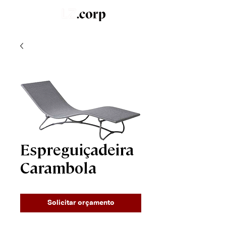
LZ.STUDIO
SOB MEDIDA
LZ.MINI
Espreguiçadeira
Carambola
Solicitar orçamento