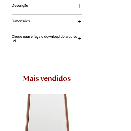
Descrição
Espreguiçadeira Carambola com
Dimensões
estrutura em Alumínio e Fibra.
(Também disponível em Fita Náutica)
L=70 | P=195 |A=65cm
Clique aqui e faça o download do arquivo
3d
Mais vendidos