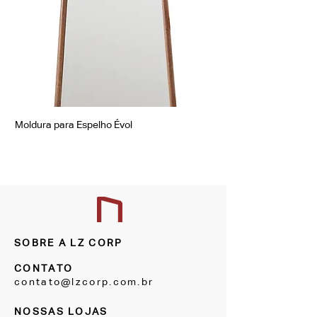
Moldura para Espelho Évol
Moldura para Espelho Á
SOBRE A LZ CORP
CONTATO
contato@lzcorp.com.br
NOSSAS LOJAS