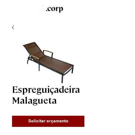
LZ.STUDIO
SOB MEDIDA
LZ.MINI
Espreguiçadeira
Malagueta
Solicitar orçamento