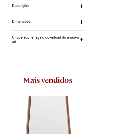
Descrição
Espreguiçadeira Malagueta
Dimensões
estruturada em Alumínio e Tela Sling
Padrão.
L= 65 | P= 200 |A= 48cm
Clique aqui e faça o download do arquivo
3d
Mais vendidos