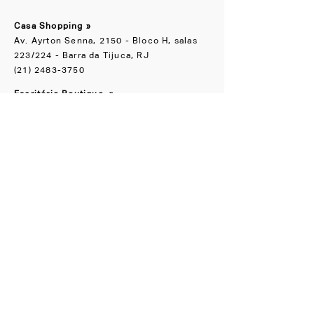
Casa Shopping »
Av. Ayrton Senna, 2150 - Bloco H, salas
223/224 - Barra da Tijuca, RJ
(21) 2483-3750
Escritório Boutique
»
Rua Groenlândia, 90 Jardim América, SP
(11) 91065-1818
NOS ACOMPANHE
Instagram
Facebook
CONHEÇA TAMBÉM
LZ.STUDIO
LZ SOB MEDIDA
LZ.MINI
Se a novidade é boa,