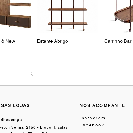
alô New
Estante Abrigo
Carrinho Bar
1
2
3
...
169
SAS LOJAS
NOS ACOMPANHE
Instagram
 Shopping »
Facebook
yrton Senna, 2150 - Bloco H, salas