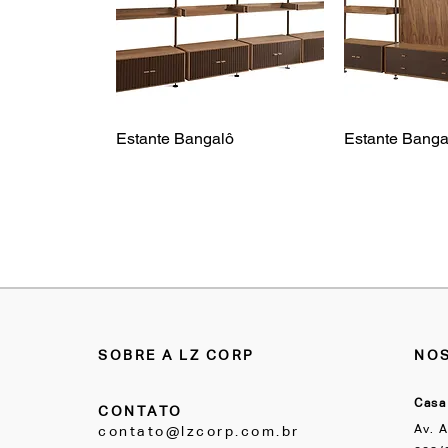
Estante Bangalô
Estante Bang
SOBRE A LZ CORP
NOS
Casa
CONTATO
Av. A
contato@lzcorp.com.br