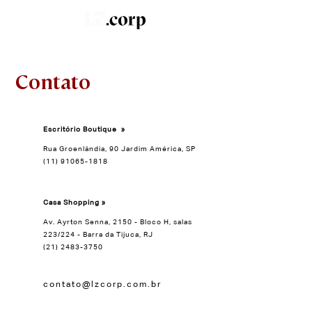
LZ.STUDIO
SOB MEDIDA
LZ.MINI
Contato
Escritório Boutique
»
Rua Groenlândia, 90 Jardim América, SP
(11) 91065-1818
Casa Shopping »
Av. Ayrton Senna, 2150 - Bloco H, salas
223/224 - Barra da Tijuca, RJ
(21) 2483-3750
contato@lzcorp.com.br