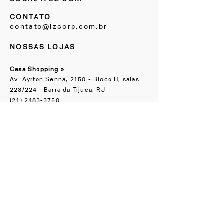
CONTATO
contato@lzcorp.com.br
NOSSAS LOJAS
Casa Shopping »
Av. Ayrton Senna, 2150 - Bloco H, salas
223/224 - Barra da Tijuca, RJ
(21) 2483-3750
Escritório Boutique
»
Rua Groenlândia, 90 Jardim América, SP
(11) 91065-1818
NOS ACOMPANHE
Instagram
Facebook
CONHEÇA TAMBÉM
LZ.STUDIO