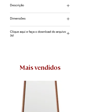
Descrição
O banco Coimbra é feito de madeira
Dimensões
de eucalipto com acabamento
natural e em nogueira.
L= 188 | P= 39 | A= 45cm L= 130 | P=
Clique aqui e faça o download do arquivo
39 | A= 45cm
3d
Mais vendidos