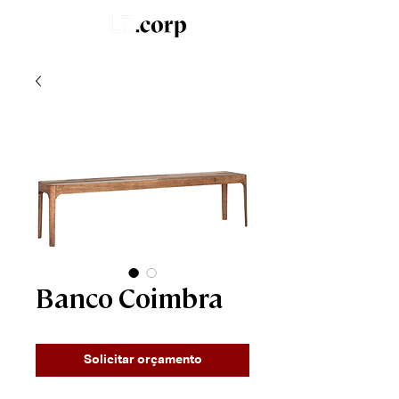
LZ.STUDIO
SOB MEDIDA
LZ.MINI
Banco Coimbra
Solicitar orçamento