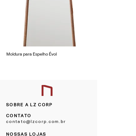
Moldura para Espelho Évol
Moldura para Espelho Á
SOBRE A LZ CORP
CONTATO
contato@lzcorp.com.br
NOSSAS LOJAS