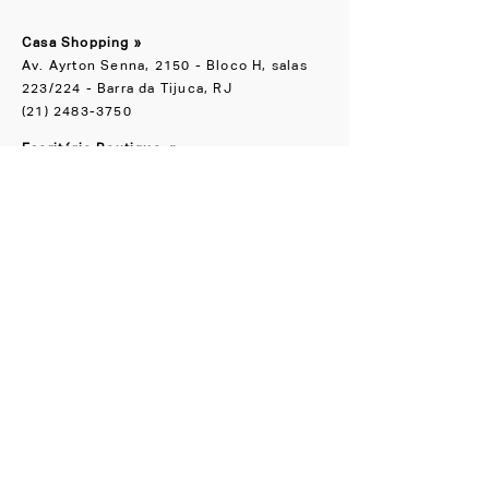
Casa Shopping »
Av. Ayrton Senna, 2150 - Bloco H, salas
223/224 - Barra da Tijuca, RJ
(21) 2483-3750
Escritório Boutique
»
Rua Groenlândia, 90 Jardim América, SP
(11) 91065-1818
NOS ACOMPANHE
Instagram
Facebook
CONHEÇA TAMBÉM
LZ.STUDIO
LZ SOB MEDIDA
LZ.MINI
Se a novidade é boa,