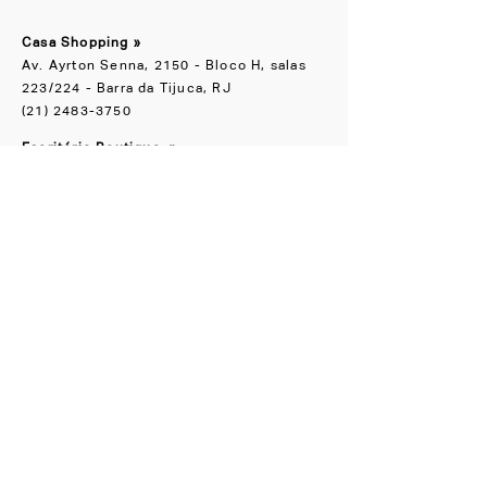
Casa Shopping »
Av. Ayrton Senna, 2150 - Bloco H, salas
223/224 - Barra da Tijuca, RJ
(21) 2483-3750
Escritório Boutique
»
Rua Groenlândia, 90 Jardim América, SP
(11) 91065-1818
NOS ACOMPANHE
Instagram
Facebook
CONHEÇA TAMBÉM
LZ.STUDIO
LZ SOB MEDIDA
LZ.MINI
Se a novidade é boa,