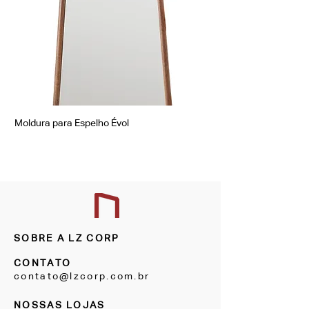
Moldura para Espelho Évol
Moldura para Espelho Á
SOBRE A LZ CORP
CONTATO
contato@lzcorp.com.br
NOSSAS LOJAS