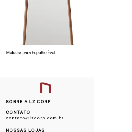
Moldura para Espelho Évol
Moldura para Espelho Á
SOBRE A LZ CORP
CONTATO
contato@lzcorp.com.br
NOSSAS LOJAS