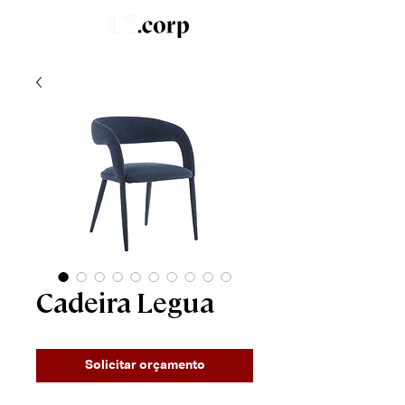
LZ.STUDIO
SOB MEDIDA
LZ.MINI
Cadeira Legua
Solicitar orçamento