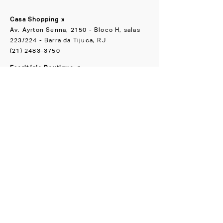
Casa Shopping »
Av. Ayrton Senna, 2150 - Bloco H, salas
223/224 - Barra da Tijuca, RJ
(21) 2483-3750
Escritório Boutique
»
Rua Groenlândia, 90 Jardim América, SP
(11) 91065-1818
NOS ACOMPANHE
Instagram
Facebook
CONHEÇA TAMBÉM
LZ.STUDIO
LZ SOB MEDIDA
LZ.MINI
Se a novidade é boa,