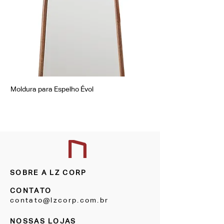
Moldura para Espelho Évol
Moldura para Espelho Á
SOBRE A LZ CORP
CONTATO
contato@lzcorp.com.br
NOSSAS LOJAS