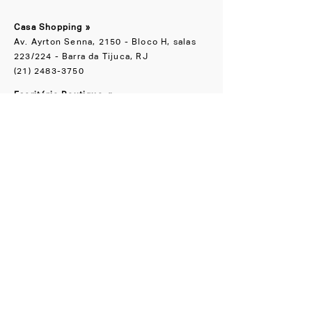
Casa Shopping »
Av. Ayrton Senna, 2150 - Bloco H, salas
223/224 - Barra da Tijuca, RJ
(21) 2483-3750
Escritório Boutique
»
Rua Groenlândia, 90 Jardim América, SP
(11) 91065-1818
NOS ACOMPANHE
Instagram
Facebook
CONHEÇA TAMBÉM
LZ.STUDIO
LZ SOB MEDIDA
LZ.MINI
Se a novidade é boa,