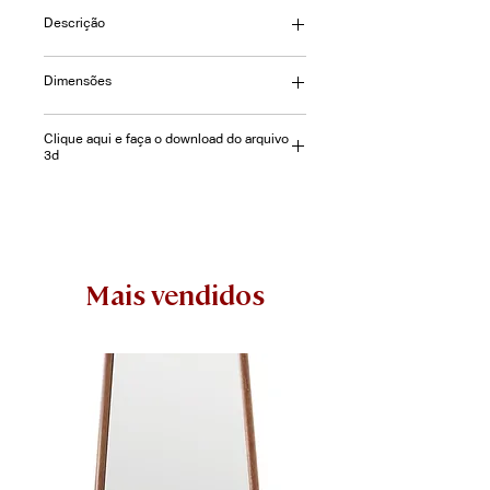
Descrição
Cadeira Navi com madeira em faia
Dimensões
com assento estofado em poliuretano
ou tecido. L= 56 | P= 54 | A= 80cm
Consulte-nos
Clique aqui e faça o download do arquivo
3d
Mais vendidos