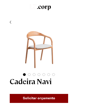
LZ.STUDIO
SOB MEDIDA
LZ.MINI
Cadeira Navi
Solicitar orçamento