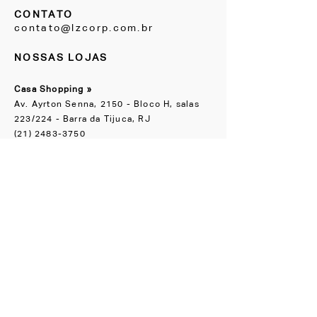
CONTATO
contato@lzcorp.com.br
NOSSAS LOJAS
Casa Shopping »
Av. Ayrton Senna, 2150 - Bloco H, salas
223/224 - Barra da Tijuca, RJ
(21) 2483-3750
Escritório Boutique
»
Rua Groenlândia, 90 Jardim América, SP
(11) 91065-1818
NOS ACOMPANHE
Instagram
Facebook
CONHEÇA TAMBÉM
LZ.STUDIO