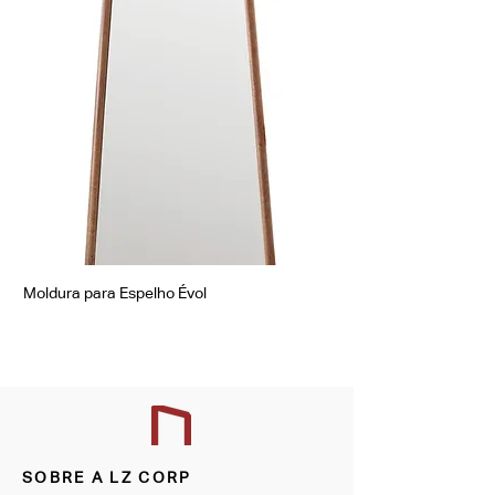
Moldura para Espelho Évol
Moldura para Espelho Á
SOBRE A LZ CORP