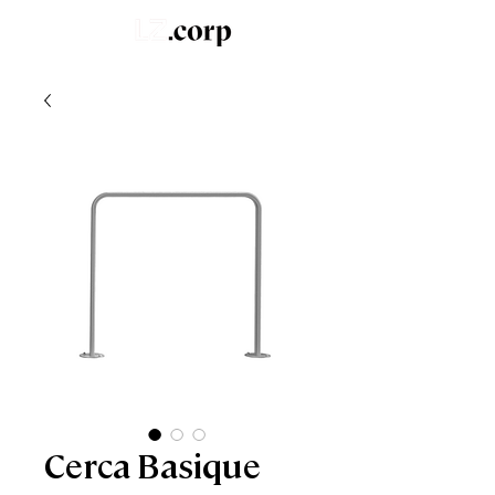
LZ.STUDIO
SOB MEDIDA
LZ.MINI
Cerca Basique