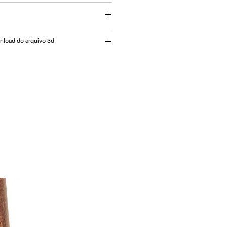
eta com tampo orgânico em BP,
ntado. Base disponível em
 ou laca.
75cm L= 240 | P= 120 | A= 75cm L=
wnload do arquivo 3d
cm