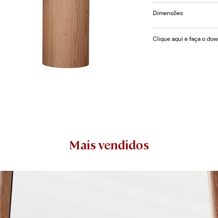
Mesa de Jantar Oper
Dimensões
laminado ou vidro pi
acabamento laminado
L= 210 | P= 120 | A= 
Clique aqui e faça o do
270 | P= 120 | A= 75
Mais vendidos