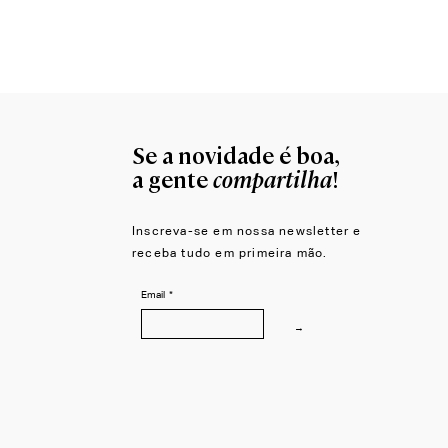
Moldura para Espelho Átrio
Se a novidade é boa,
compartilha
a gente
!
Inscreva-se em nossa newsletter e
receba tudo em primeira mão.
Email
*
→