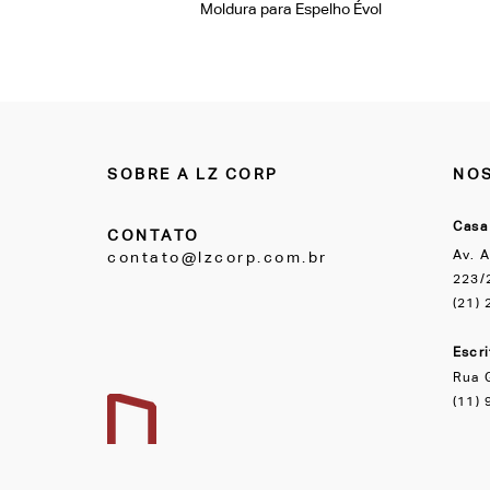
Moldura para Espelho Évol
SOBRE A LZ CORP
NOS
Casa
CONTATO
Av. A
contato@lzcorp.com.br
223/2
(21)
Escr
Rua 
(11)