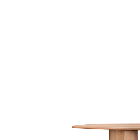
LZ.STUDIO
LZ.MINI
SOB MEDIDA
Home