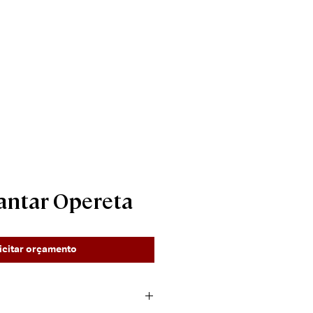
____________________
Contato
antar Opereta
icitar orçamento