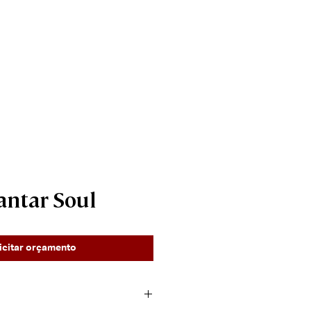
____________________
Contato
antar Soul
icitar orçamento