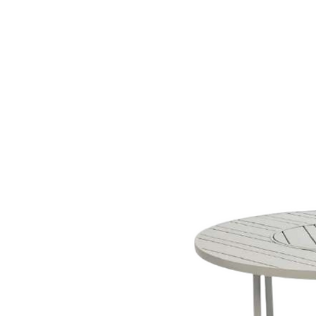
LZ.STUDIO
LZ.MINI
SOB MEDIDA
Home