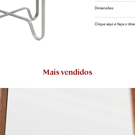
Mesa de Jantar Soul 
Dimensões
giratório com Mix de 
⌀ = 130 | A= 75cm ⌀ 
Clique aqui e faça o do
Mais vendidos