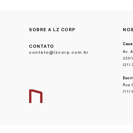
SOBRE A LZ CORP
NOS
Casa
CONTATO
Av. A
contato@lzcorp.com.br
223/2
(21)
Escr
Rua 
(11)
ALL LAZER INDUSTRIA E COMERCIO LTDA - CNPJ: 09.544.885/0001-64