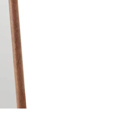
Moldura para Espelho Átrio