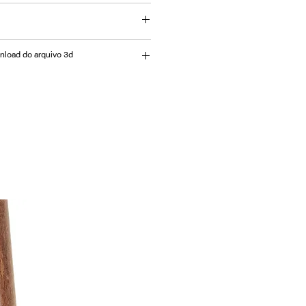
com estrutura Alumínio, tampo
Ripas de Alumínio.
= 150 | A= 75cm ⌀ = 160 | A= 75cm
wnload do arquivo 3d