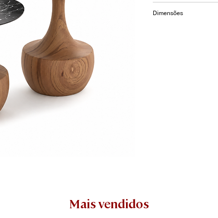
Tampo laminado ou m
Dimensões
indoo
ø50 x 50
ø60 x 60
Mais vendidos