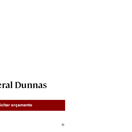
____________________
Contato
eral Dunnas
icitar orçamento