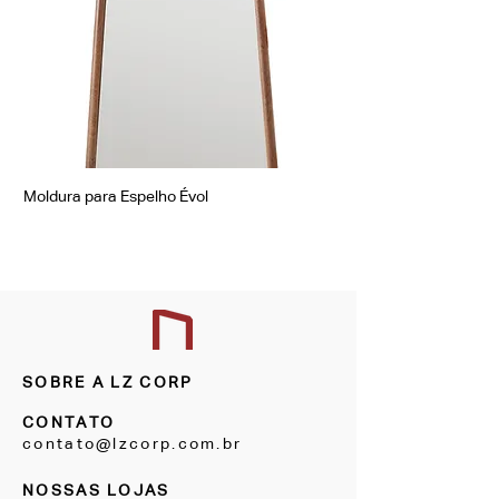
Moldura para Espelho Évol
Moldura para Espelho Á
SOBRE A LZ CORP
CONTATO
contato@lzcorp.com.br
NOSSAS LOJAS