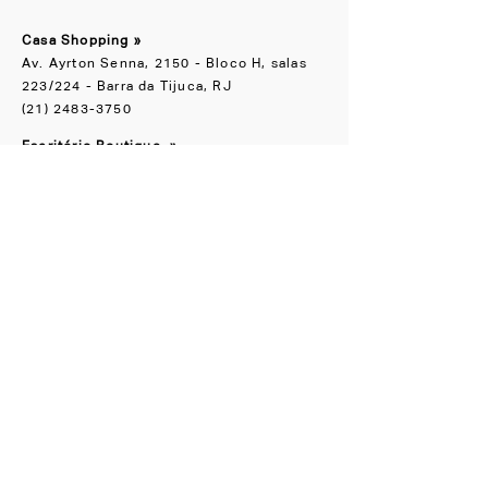
Casa Shopping »
Av. Ayrton Senna, 2150 - Bloco H, salas
223/224 - Barra da Tijuca, RJ
(21) 2483-3750
Escritório Boutique
»
Rua Groenlândia, 90 Jardim América, SP
(11) 91065-1818
NOS ACOMPANHE
Instagram
Facebook
CONHEÇA TAMBÉM
LZ.STUDIO
LZ SOB MEDIDA
LZ.MINI
Se a novidade é boa,