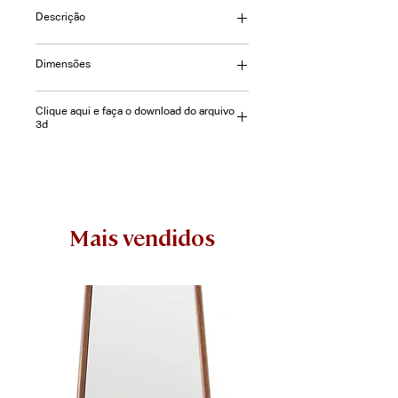
Descrição
Mesa Lateral Pepep com estrutura
Dimensões
em Alumínio e tampo em Vidro.
⌀= 50 | A= 50cm
Clique aqui e faça o download do arquivo
3d
Mais vendidos