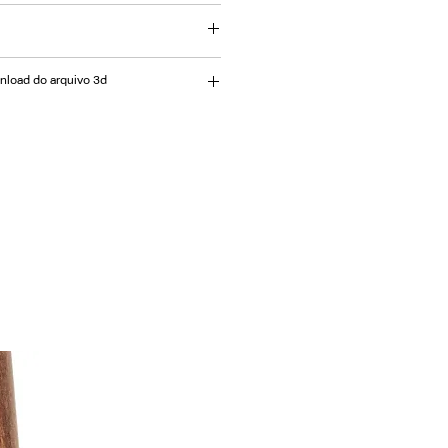
ui estrutura em metal revestida
assento estofado, garantindo
sign moderno.
cm
wnload do arquivo 3d