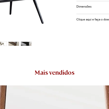
A poltrona CULT poss
Dimensões
com couro Ecosoft e 
conforto além de de
L= 73 | P= 70 | A= 83
Clique aqui e faça o do
Mais vendidos