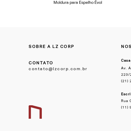
Moldura para Espelho Évol
SOBRE A LZ CORP
NOS
Casa
CONTATO
Av. A
contato@lzcorp.com.br
223/2
(21)
Escr
Rua 
(11)