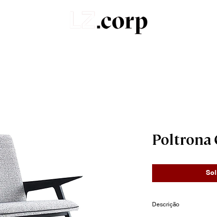
Sobre
Portfólio
Produtos
Orçamentos
Poltrona
Sol
Descrição