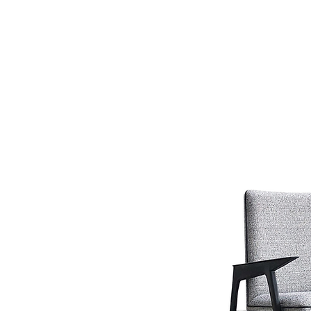
LZ.STUDIO
LZ.MINI
SOB MEDIDA
Home