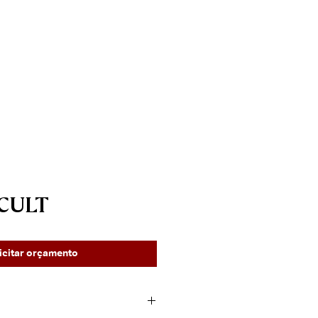
____________________
Contato
 CULT
icitar orçamento