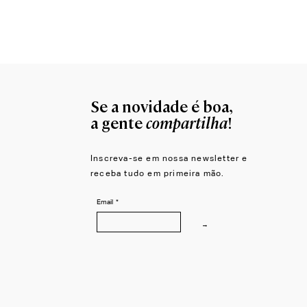
Moldura para Espelho Átrio
Se a novidade é boa,
compartilha
a gente
!
Inscreva-se em nossa newsletter e
receba tudo em primeira mão.
Email
*
→