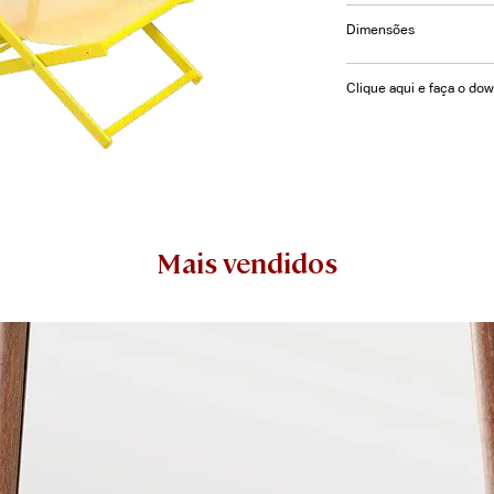
Poltrona Vov com est
Dimensões
L= 58 | P= 115 |A= 1
Clique aqui e faça o do
Mais vendidos