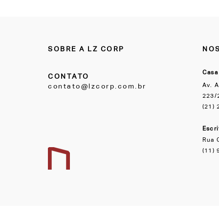
SOBRE A LZ CORP
NOS
Casa
CONTATO
Av. A
contato@lzcorp.com.br
223/2
(21)
Escr
Rua 
(11)
ALL LAZER INDUSTRIA E COMERCIO LTDA - CNPJ: 09.544.885/0001-64