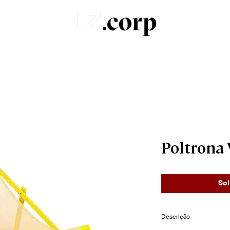
Sobre
Portfólio
Produtos
Orçamentos
Poltrona 
Sol
Descrição