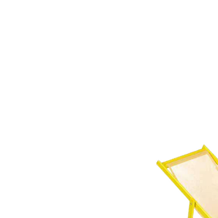
LZ.STUDIO
LZ.MINI
SOB MEDIDA
Home