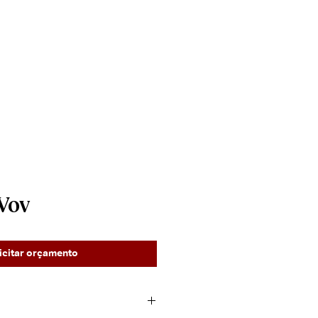
____________________
Contato
Vov
icitar orçamento