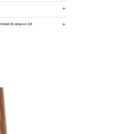
rutura em Alumínio e Tela Sling.
06cm
wnload do arquivo 3d