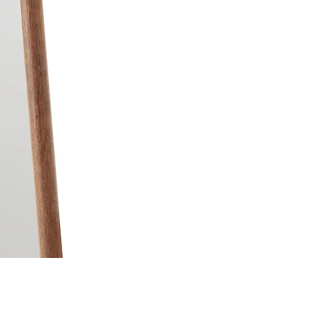
Moldura para Espelho Átrio