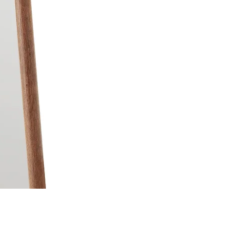
Moldura para Espelho Átrio