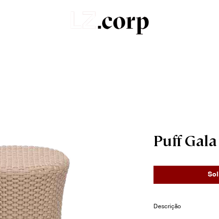
Sobre
Portfólio
Produtos
Orçamentos
Puff Gal
Sol
Descrição