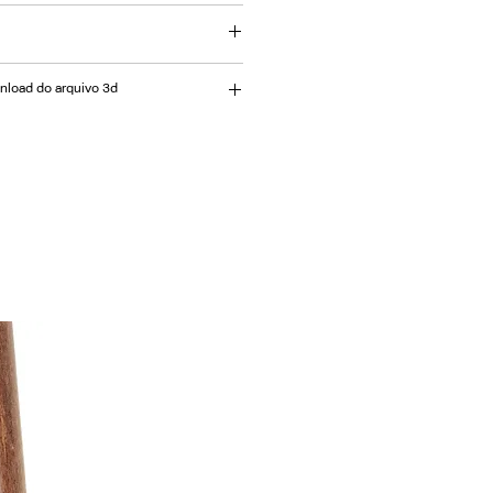
hada com estrutura em Alumínio e
wnload do arquivo 3d