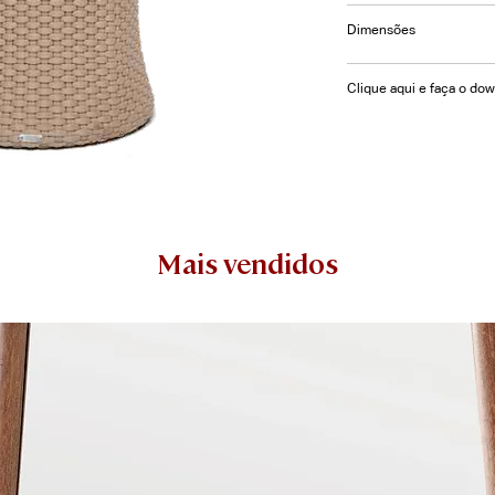
Puff Gala Trama Fec
Dimensões
Fita Tricôt
⌀= 40 | A= 45cm
Clique aqui e faça o do
Mais vendidos