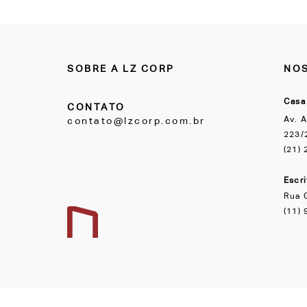
SOBRE A LZ CORP
NOS
Casa
CONTATO
Av. A
contato@lzcorp.com.br
223/2
(21)
Escr
Rua 
(11)
ALL LAZER INDUSTRIA E COMERCIO LTDA - CNPJ: 09.544.885/0001-64