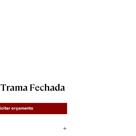
____________________
Contato
a Trama Fechada
icitar orçamento