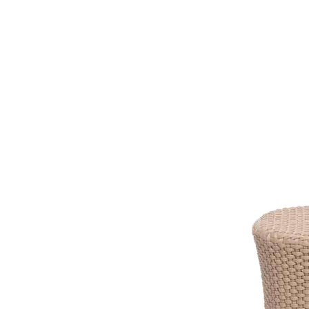
LZ.STUDIO
LZ.MINI
SOB MEDIDA
Home