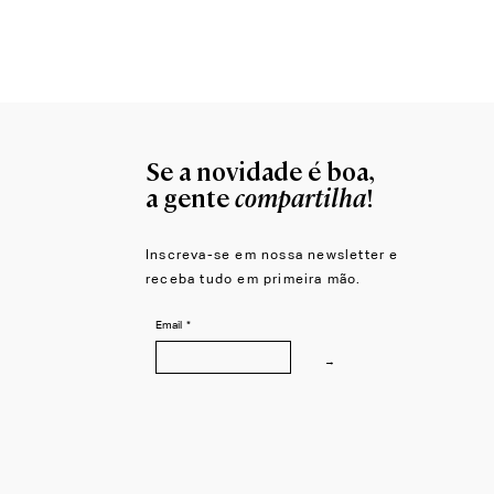
Moldura para Espelho Átrio
Se a novidade é boa,
compartilha
a gente
!
Inscreva-se em nossa newsletter e
receba tudo em primeira mão.
Email
*
→