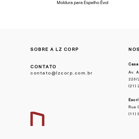
Moldura para Espelho Évol
SOBRE A LZ CORP
NOS
Casa
CONTATO
Av. A
contato@lzcorp.com.br
223/2
(21)
Escr
Rua 
(11)