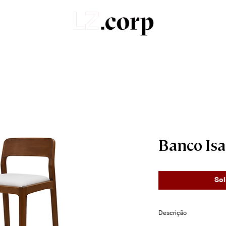
Sobre
Portfólio
Produtos
Orçamentos
Banco Is
Sol
Descrição