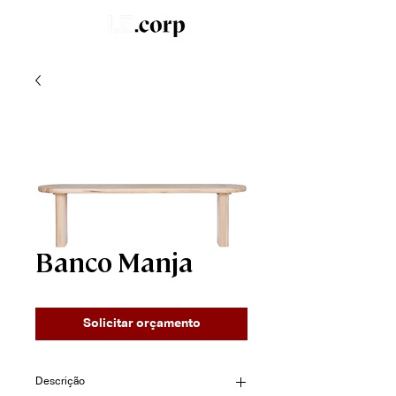
LZ.STUDIO
SOB MEDIDA
LZ.MINI
Banco Manja
Solicitar orçamento
Descrição