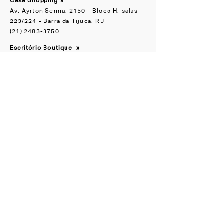
Casa Shopping »
Av. Ayrton Senna, 2150 - Bloco H, salas
223/224 - Barra da Tijuca, RJ
(21) 2483-3750
Escritório Boutique
»
Rua Groenlândia, 90 Jardim América, SP
(11) 91065-1818
NOS ACOMPANHE
Instagram
Facebook
CONHEÇA TAMBÉM
LZ.STUDIO
LZ SOB MEDIDA
LZ.MINI
Se a novidade é boa,
compartilha
a gente
!