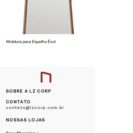
Moldura para Espelho Évol
Moldura para Espelho Á
SOBRE A LZ CORP
CONTATO
contato@lzcorp.com.br
NOSSAS LOJAS