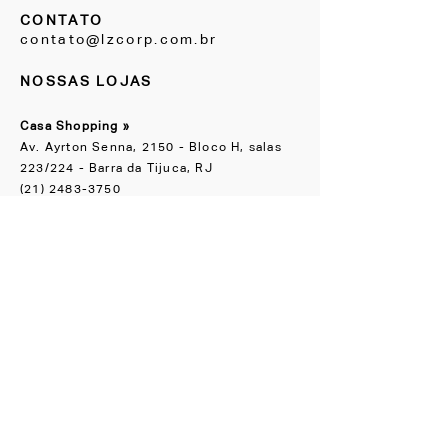
CONTATO
contato@lzcorp.com.br
NOSSAS LOJAS
Casa Shopping »
Av. Ayrton Senna, 2150 - Bloco H, salas
223/224 - Barra da Tijuca, RJ
(21) 2483-3750
Escritório Boutique
»
Rua Groenlândia, 90 Jardim América, SP
(11) 91065-1818
NOS ACOMPANHE
Instagram
Facebook
CONHEÇA TAMBÉM
LZ.STUDIO