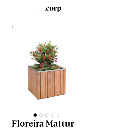
LZ.STUDIO
SOB MEDIDA
LZ.MINI
Floreira Mattur