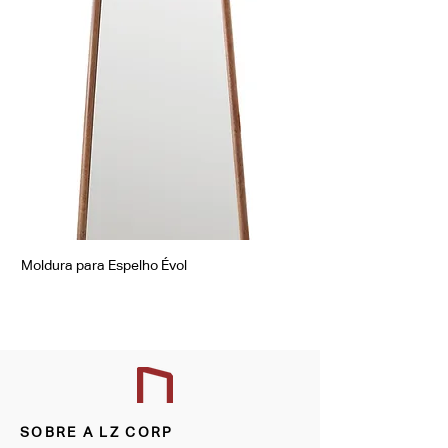
Moldura para Espelho Évol
Moldura para Espelho Á
SOBRE A LZ CORP