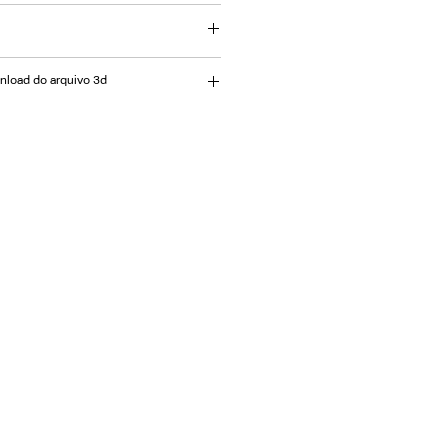
 em metal revestida com couro
ofado. (L) 200 x (P) 47 x (H) 45 cm.
wnload do arquivo 3d