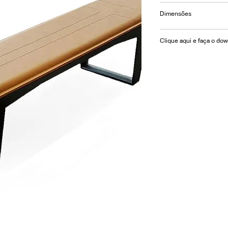
Banco com estrutura
Dimensões
ecosoft e assento est
Consulte-nos
Clique aqui e faça o do