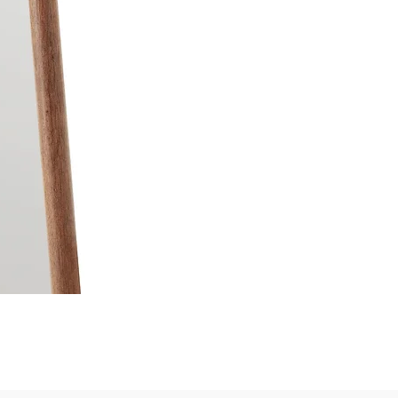
Moldura para Espelho Átrio