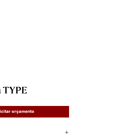
____________________
Contato
a TYPE
icitar orçamento