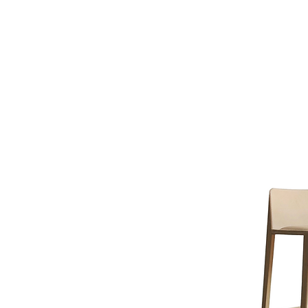
LZ.STUDIO
LZ.MINI
SOB MEDIDA
Home