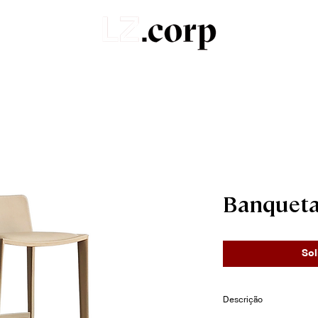
Sobre
Portfólio
Produtos
Orçamentos
Banquet
Sol
Descrição