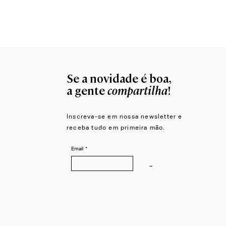
Moldura para Espelho Átrio
Se a novidade é boa,
compartilha
a gente
!
Inscreva-se em nossa newsletter e
receba tudo em primeira mão.
Email
*
→