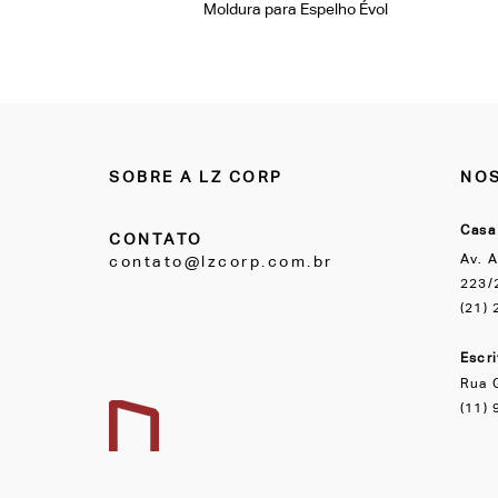
Moldura para Espelho Évol
SOBRE A LZ CORP
NOS
Casa
CONTATO
Av. A
contato@lzcorp.com.br
223/2
(21)
Escr
Rua 
(11)